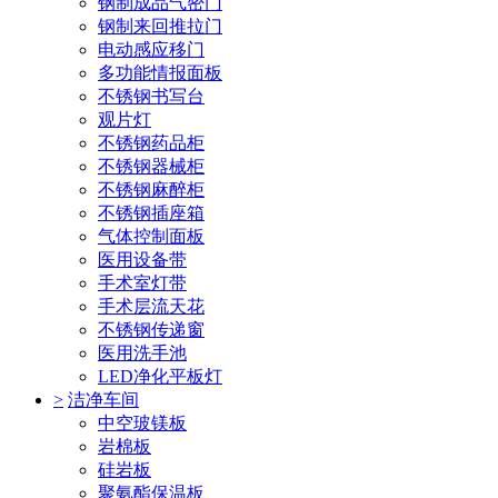
钢制成品气密门
钢制来回推拉门
电动感应移门
多功能情报面板
不锈钢书写台
观片灯
不锈钢药品柜
不锈钢器械柜
不锈钢麻醉柜
不锈钢插座箱
气体控制面板
医用设备带
手术室灯带
手术层流天花
不锈钢传递窗
医用洗手池
LED净化平板灯
>
洁净车间
中空玻镁板
岩棉板
硅岩板
聚氨酯保温板