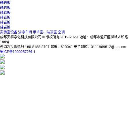
硅岩板
硅岩板
硅岩板
硅岩板
硅岩板
硅岩板
实验室设备
洁净车间
手术室、洁净室
空调
成都安泰净化科技有限公司 © 版权所有 2019-2029 地址：成都市温江区柳城人和路
188号
咨询及投诉热线:180-8188-8707 邮编：610041 电子邮箱：3111969812@qq.com
蜀ICP备19002572号-1