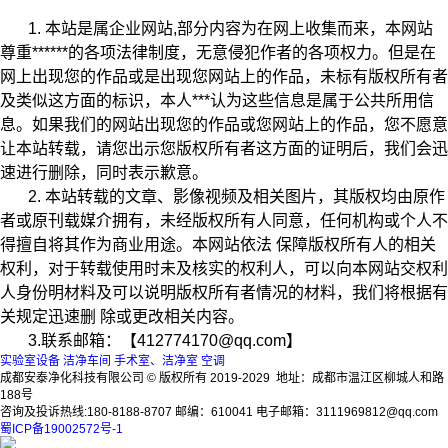
1. 本站是属企业网站,部分内容为在网上收集而来，本网站
尊重******的各项法律制度，无意侵犯作者的各项权力。但是在
网上出现您的作品或是出现您网站上的作品，未标有版权所有者
及类似这方面的标识，本人***认为这些信息是属于公共所用信
息。如果我们的网站出现您的作品或您网站上的作品，您不愿意
让本站转载，请您出示您版权所有者这方面的证明后，我们会迅
速进行删除，同时表示歉意。
2. 本站转载的文章、影像视频及相关图片，其版权均由原作
者或原刊载媒介拥有，未经版权所有人同意，任何机构或个人不
得擅自将其作为商业用途。本网站依法 保障版权所有人的相关
权利，对于转载使用时未及核实的权利人，可以向本网站交权利
人身份明材料及可以说明版权所有者情况的材料，我们将根据有
关规定迅速删 除或更改相关内容。
3.联系邮箱：【412774170@qq.com】
实验室设备
洁净车间
手术室、洁净室
空调
成都安泰净化科技有限公司 © 版权所有 2019-2029 地址：成都市温江区柳城人和路
188号
咨询及投诉热线:180-8188-8707 邮编：610041 电子邮箱：3111969812@qq.com
蜀ICP备19002572号-1